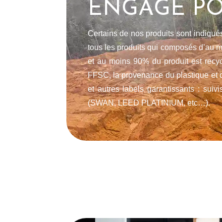
ENGAGÉ PO
Certains de nos produits sont indiqu
tous les produits qui composés d’au m
et au moins 90% du produit est recyc
FFSC, la provenance du plastique et de
et autres labels garantissants : suivi
(SWAN, LEED PLATINIUM, etc…).