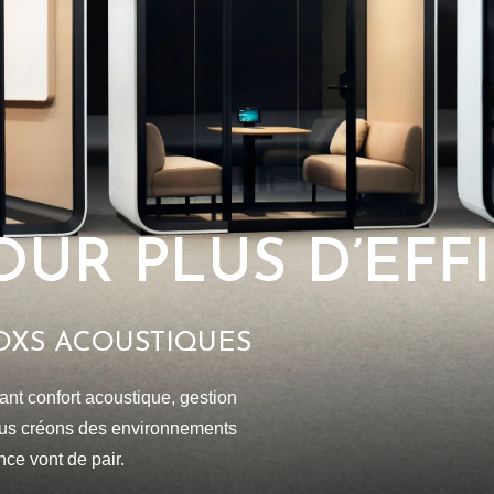
UR PLUS D’EFF
OXS ACOUSTIQUES
nt confort acoustique, gestion
nous créons des environnements
ce vont de pair.