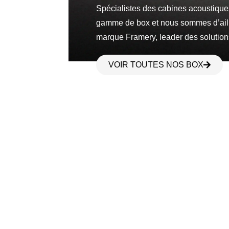
Spécialistes des cabines acoustique
gamme de box et nous sommes d’ailleu
marque Framery, leader des solution
VOIR TOUTES NOS BOX