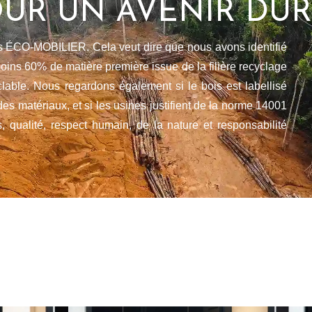
UR UN AVENIR DU
és ÉCO-MOBILIER. Cela veut dire que nous avons identifié
oins 60% de matière première issue de la filière recyclage
lable. Nous regardons également si le bois est labellisé
s matériaux, et si les usines justifient de la norme 14001
s, qualité, respect humain, de la nature et responsabilité