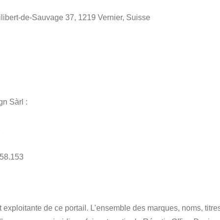
ilibert-de-Sauvage 37, 1219 Vernier, Suisse
n Sàrl :
e
858.153
et exploitante de ce portail. L’ensemble des marques, noms, titre