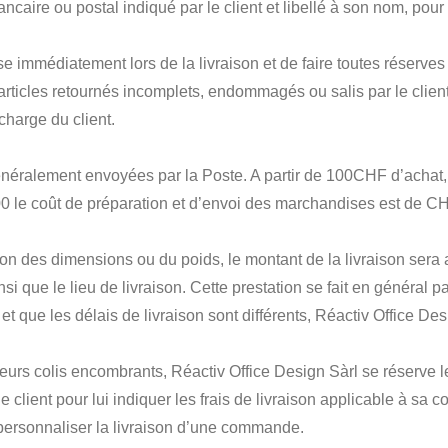
ire ou postal indiqué par le client et libellé à son nom, pour aut
ise immédiatement lors de la livraison et de faire toutes réserve
rticles retournés incomplets, endommagés ou salis par le client
charge du client.
ralement envoyées par la Poste. A partir de 100CHF d’achat, Ré
0 le coût de préparation et d’envoi des marchandises est de CH
ison des dimensions ou du poids, le montant de la livraison ser
que le lieu de livraison. Cette prestation se fait en général pa
t que les délais de livraison sont différents, Réactiv Office D
s colis encombrants, Réactiv Office Design Sàrl se réserve le dr
e client pour lui indiquer les frais de livraison applicable à sa
personnaliser la livraison d’une commande.