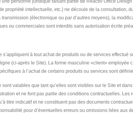
d’une personne juridique faisant partie de Réactiv Office Design
n, de propriété intellectuelle, etc.) ne découle de la consultation
a transmission (électronique ou par d’autres moyens), la modificati
ques ou commerciales sont interdits sans autorisation écrite préa
s’appliquent à tout achat de produits ou de services effectué su
ligne (ci-après le Site). La forme masculine «client» employée 
spécifiques à l’achat de certains produits ou services sont défini
 sont valables que tant qu’elles sont visibles sur le Site et dans
llustration et ne font pas partie des conditions contractuelles. Le
’à titre indicatif et ne constituent pas des documents contractue
sponsabilité pour d’éventuelles erreurs ou omissions liées aux 