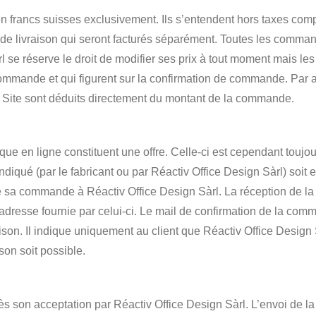
 en francs suisses exclusivement. Ils s’entendent hors taxes co
 et de livraison qui seront facturés séparément. Toutes les com
 se réserve le droit de modifier ses prix à tout moment mais les 
commande et qui figurent sur la confirmation de commande. Par ai
e Site sont déduits directement du montant de la commande.
ique en ligne constituent une offre. Celle-ci est cependant toujo
indiqué (par le fabricant ou par Réactiv Office Design Sàrl) soit 
se sa commande à Réactiv Office Design Sàrl. La réception de l
adresse fournie par celui-ci. Le mail de confirmation de la c
aison. Il indique uniquement au client que Réactiv Office Desig
son soit possible.
s son acceptation par Réactiv Office Design Sàrl. L’envoi de l