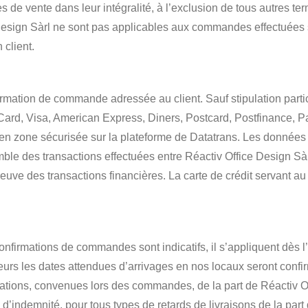
de vente dans leur intégralité, à l’exclusion de tous autres te
esign Sàrl ne sont pas applicables aux commandes effectuées su
 client.
nfirmation de commande adressée au client. Sauf stipulation partic
rd, Visa, American Express, Diners, Postcard, Postfinance, Pay
 en zone sécurisée sur la plateforme de Datatrans. Les données 
mble des transactions effectuées entre Réactiv Office Design Sàr
reuve des transactions financières. La carte de crédit servant
confirmations de commandes sont indicatifs, il s’appliquent dès
eurs les dates attendues d’arrivages en nos locaux seront conf
tations, convenues lors des commandes, de la part de Réactiv 
’indemnité, pour tous types de retards de livraisons de la part 