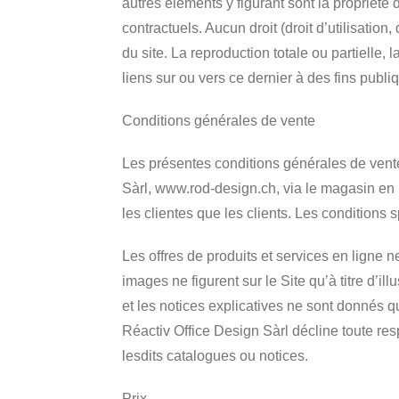
autres éléments y figurant sont la propriété 
contractuels. Aucun droit (droit d’utilisatio
du site. La reproduction totale ou partielle, l
liens sur ou vers ce dernier à des fins publi
Conditions générales de vente
Les présentes conditions générales de vente 
Sàrl, www.rod-design.ch, via le magasin en 
les clientes que les clients. Les conditions 
Les offres de produits et services en ligne ne
images ne figurent sur le Site qu’à titre d’i
et les notices explicatives ne sont donnés qu
Réactiv Office Design Sàrl décline toute re
lesdits catalogues ou notices.
Prix