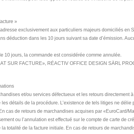
acture »
adresse exclusivement aux particuliers majeurs domiciliés en S
ans déduction dans les 10 jours suivant sa date d’émission. A
i de 10 jours, la commande est considérée comme annulée.
AT SUR FACTURE», RÉACTIV OFFICE DESIGN SÀRL PRO
mations
handises et/ou services défectueux et les retours directement à
les détails de la procédure. L’existence de tels litiges ne délie
ige. En cas de retours de marchandises acquises par «EuroCard/M
ment ou l’annulation est effectué sur le compte de carte de crédi
é la totalité de la facture initiale. En cas de retours de marchan