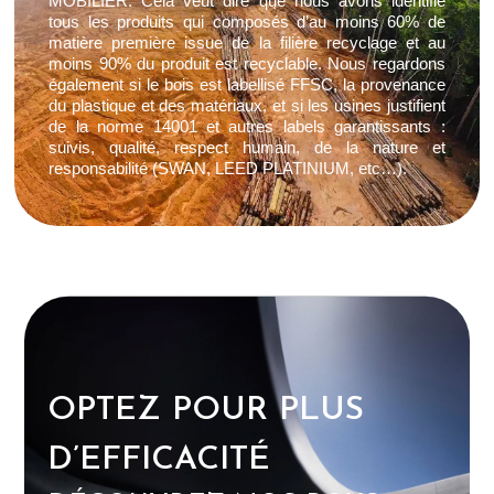
MOBILIER. Cela veut dire que nous avons identifié
tous les produits qui composés d’au moins 60% de
matière première issue de la filière recyclage et au
moins 90% du produit est recyclable. Nous regardons
également si le bois est labellisé FFSC, la provenance
du plastique et des matériaux, et si les usines justifient
de la norme 14001 et autres labels garantissants :
suivis, qualité, respect humain, de la nature et
responsabilité (SWAN, LEED PLATINIUM, etc…).
OPTEZ POUR PLUS
D’EFFICACITÉ