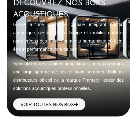
DÉCOUVREZ NOS BOXS
ACOUSTIQUES
Grâce à une approche globale intégrant confort
acoustique, gestion de l’éclairage et mobilier durable,
nous créons des environnements harmonieux où bien-
être et performance vont de pair.
Spécialistes des cabines acoustiques, nous proposons
une large gamme de box et nous sommes d’ailleurs
distributeurs officiel de la marque Framery, leader des
solutions acoustiques professionnelles.
VOIR TOUTES NOS BOX