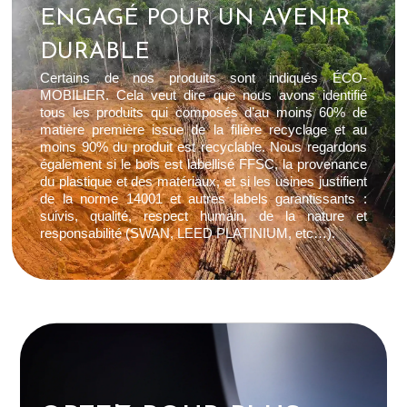
ENGAGÉ POUR UN AVENIR
DURABLE
Certains de nos produits sont indiqués ÉCO-
MOBILIER. Cela veut dire que nous avons identifié
tous les produits qui composés d’au moins 60% de
matière première issue de la filière recyclage et au
moins 90% du produit est recyclable. Nous regardons
également si le bois est labellisé FFSC, la provenance
du plastique et des matériaux, et si les usines justifient
de la norme 14001 et autres labels garantissants :
suivis, qualité, respect humain, de la nature et
responsabilité (SWAN, LEED PLATINIUM, etc…).