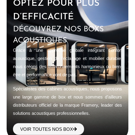
OPTEZ POUR PLUS
D’EFFICACITÉ
DÉCOUVREZ NOS BOXS
ACOUSTIQUES
Grâce à une approche globale intégrant confort
acoustique, gestion de l’éclairage et mobilier durable,
nous créons des environnements harmonieux où bien-
être et performance vont de pair.
Spécialistes des cabines acoustiques, nous proposons
une large gamme de box et nous sommes d’ailleurs
distributeurs officiel de la marque Framery, leader des
solutions acoustiques professionnelles.
VOIR TOUTES NOS BOX