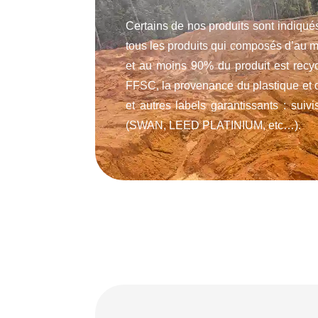
Certains de nos produits sont indiqu
tous les produits qui composés d’au m
et au moins 90% du produit est recyc
FFSC, la provenance du plastique et de
et autres labels garantissants : suivi
(SWAN, LEED PLATINIUM, etc…).