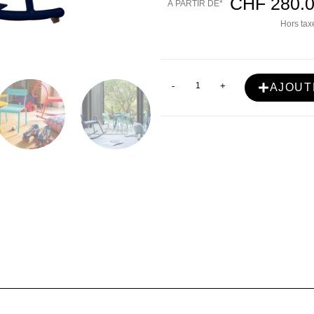
CHF
280.
À PARTIR DE*
Hors taxe
-
+
AJOUT