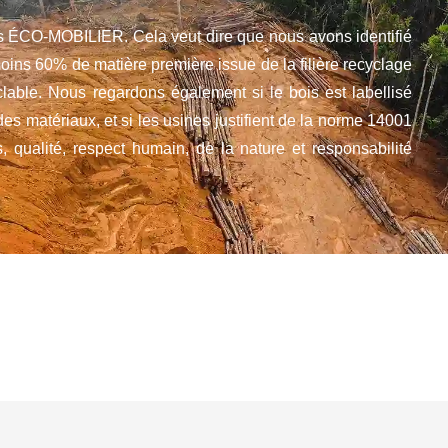
és ÉCO-MOBILIER. Cela veut dire que nous avons identifié
oins 60% de matière première issue de la filière recyclage
lable. Nous regardons également si le bois est labellisé
s matériaux, et si les usines justifient de la norme 14001
s, qualité, respect humain, de la nature et responsabilité