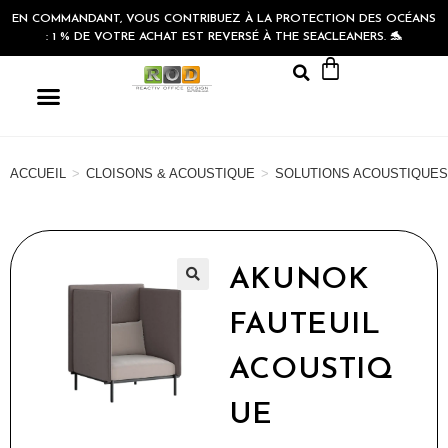
EN COMMANDANT, VOUS CONTRIBUEZ À LA PROTECTION DES OCÉANS
: 1 % DE VOTRE ACHAT EST REVERSÉ À THE SEACLEANERS. 🐬
ACCUEIL
>
CLOISONS & ACOUSTIQUE
>
SOLUTIONS ACOUSTIQUES
AKUNOK
🔍
FAUTEUIL
ACOUSTIQ
UE