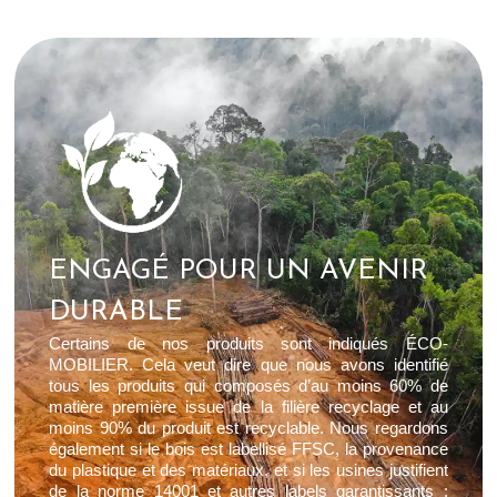
ENGAGÉ POUR UN AVENIR
DURABLE
Certains de nos produits sont indiqués ÉCO-
MOBILIER. Cela veut dire que nous avons identifié
tous les produits qui composés d’au moins 60% de
matière première issue de la filière recyclage et au
moins 90% du produit est recyclable. Nous regardons
également si le bois est labellisé FFSC, la provenance
du plastique et des matériaux, et si les usines justifient
de la norme 14001 et autres labels garantissants :