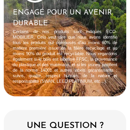
ENGAGÉ POUR UN AVENIR
DURABLE
Certains de nos produits sont indiqués ÉCO-
MOBILIER. Cela veut dire que nous avons identifié
tous les produits qui composés d’au moins 60% de
matière première issue de la filière recyclage et au
moins 90% du produit est recyclable. Nous regardons
également si le bois est labellisé FFSC, la provenance
du plastique et des matériaux, et si les usines justifient
de la norme 14001 et autres labels garantissants :
suivis, qualité, respect humain, de la nature et
responsabilité (SWAN, LEED PLATINIUM, etc…).
UNE QUESTION ?