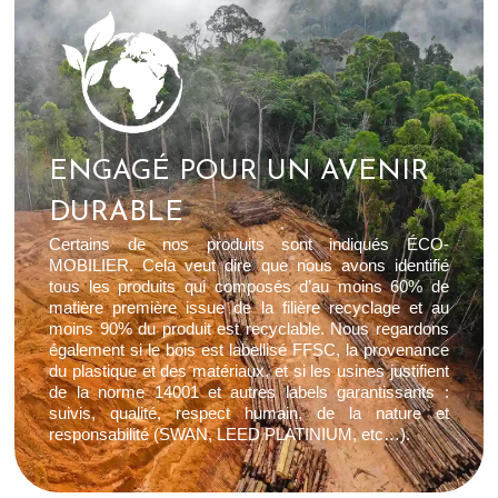
ENGAGÉ POUR UN AVENIR
DURABLE
Certains de nos produits sont indiqués ÉCO-
MOBILIER. Cela veut dire que nous avons identifié
tous les produits qui composés d’au moins 60% de
matière première issue de la filière recyclage et au
moins 90% du produit est recyclable. Nous regardons
également si le bois est labellisé FFSC, la provenance
du plastique et des matériaux, et si les usines justifient
de la norme 14001 et autres labels garantissants :
suivis, qualité, respect humain, de la nature et
responsabilité (SWAN, LEED PLATINIUM, etc…).