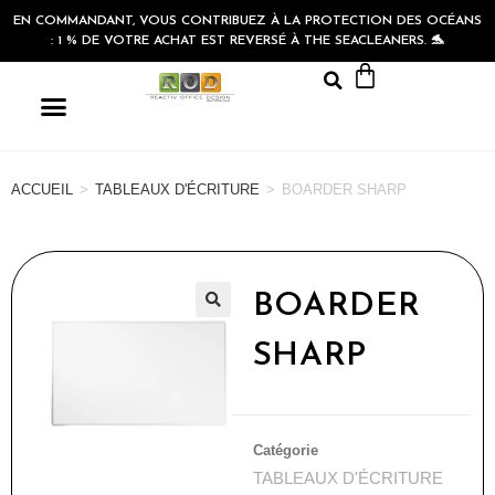
EN COMMANDANT, VOUS CONTRIBUEZ À LA PROTECTION DES OCÉANS
: 1 % DE VOTRE ACHAT EST REVERSÉ À THE SEACLEANERS. 🐬
ACCUEIL
>
TABLEAUX D'ÉCRITURE
>
BOARDER SHARP
BOARDER
🔍
SHARP
Catégorie
TABLEAUX D'ÉCRITURE