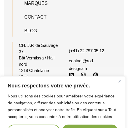
MARQUES
CONTACT
BLOG
CH. J.P. de Sauvage
(+41) 22 797 05 12
37,
Bât Verntissa / Hall
contact@rod-
nord
design.ch
1219 Châtelaine
(CH)
Suisse
Nous respectons votre vie privée.
Nous utilisons des cookies pour améliorer votre expérience
©2026 Reactiv
Conditions
Ce site a été
de navigation, diffuser des publicités ou des contenus
Office Design -
générales de
imaginé et créé
personnalisés et analyser notre trafic. En cliquant sur « Tout
Tous droits
vente et de
par ROD &
accepter », vous consentez à notre utilisation des cookies.
réservés
service
friends.