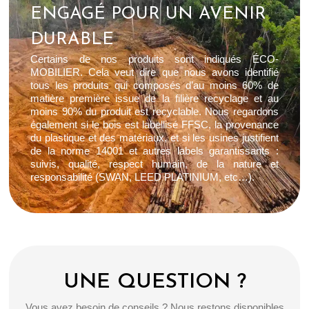
ENGAGÉ POUR UN AVENIR
DURABLE
Certains de nos produits sont indiqués ÉCO-
MOBILIER. Cela veut dire que nous avons identifié
tous les produits qui composés d’au moins 60% de
matière première issue de la filière recyclage et au
moins 90% du produit est recyclable. Nous regardons
également si le bois est labellisé FFSC, la provenance
du plastique et des matériaux, et si les usines justifient
de la norme 14001 et autres labels garantissants :
suivis, qualité, respect humain, de la nature et
responsabilité (SWAN, LEED PLATINIUM, etc…).
UNE QUESTION ?
Vous avez besoin de conseils ? Nous restons disponibles