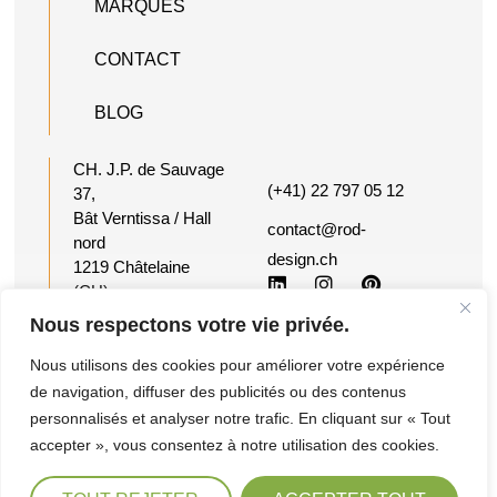
MARQUES
CONTACT
BLOG
CH. J.P. de Sauvage
(+41) 22 797 05 12
37,
Bât Verntissa / Hall
contact@rod-
nord
design.ch
1219 Châtelaine
(CH)
Suisse
Nous respectons votre vie privée.
Nous utilisons des cookies pour améliorer votre expérience
©2026 Reactiv
Conditions
Ce site a été
de navigation, diffuser des publicités ou des contenus
Office Design -
générales de
imaginé et créé
personnalisés et analyser notre trafic. En cliquant sur « Tout
Tous droits
vente et de
par ROD &
accepter », vous consentez à notre utilisation des cookies.
réservés
service
friends.