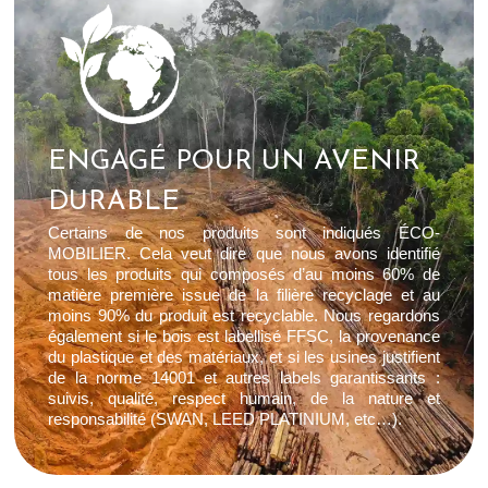
ENGAGÉ POUR UN AVENIR
DURABLE
Certains de nos produits sont indiqués ÉCO-
MOBILIER. Cela veut dire que nous avons identifié
tous les produits qui composés d’au moins 60% de
matière première issue de la filière recyclage et au
moins 90% du produit est recyclable. Nous regardons
également si le bois est labellisé FFSC, la provenance
du plastique et des matériaux, et si les usines justifient
de la norme 14001 et autres labels garantissants :
suivis, qualité, respect humain, de la nature et
responsabilité (SWAN, LEED PLATINIUM, etc…).