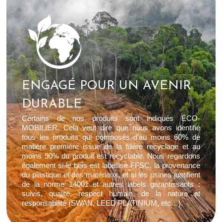
ENGAGÉ POUR UN AVENIR
DURABLE
Certains de nos produits sont indiqués ÉCO-
MOBILIER. Cela veut dire que nous avons identifié
tous les produits qui composés d’au moins 60% de
matière première issue de la filière recyclage et au
moins 90% du produit est recyclable. Nous regardons
également si le bois est labellisé FFSC, la provenance
du plastique et des matériaux, et si les usines justifient
de la norme 14001 et autres labels garantissants :
suivis, qualité, respect humain, de la nature et
responsabilité (SWAN, LEED PLATINIUM, etc…).