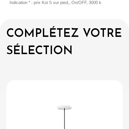
Indication * : prix Koi S sur pied,, On/OFF, 3000 k
COMPLÉTEZ VOTRE
SÉLECTION