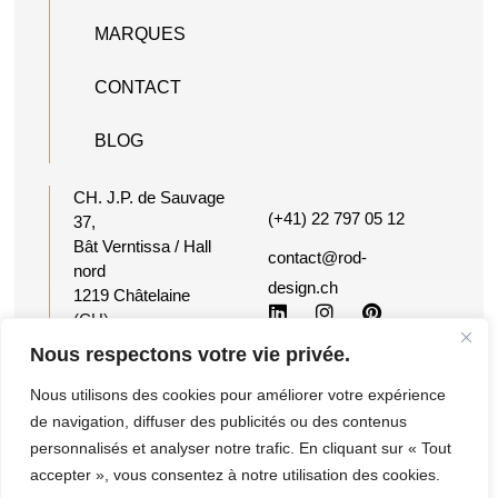
MARQUES
CONTACT
BLOG
CH. J.P. de Sauvage
(+41) 22 797 05 12
37,
Bât Verntissa / Hall
contact@rod-
nord
design.ch
1219 Châtelaine
(CH)
Suisse
Nous respectons votre vie privée.
Nous utilisons des cookies pour améliorer votre expérience
©2026 Reactiv
Conditions
Ce site a été
de navigation, diffuser des publicités ou des contenus
Office Design -
générales de
imaginé et créé
personnalisés et analyser notre trafic. En cliquant sur « Tout
Tous droits
vente et de
par ROD &
accepter », vous consentez à notre utilisation des cookies.
réservés
service
friends.