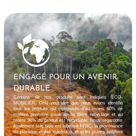
ENGAGÉ POUR UN AVENIR
DURABLE
Certains de nos produits sont indiqués ÉCO-
MOBILIER. Cela veut dire que nous avons identifié
tous les produits qui composés d’au moins 60% de
matière première issue de la filière recyclage et au
moins 90% du produit est recyclable. Nous regardons
également si le bois est labellisé FFSC, la provenance
du plastique et des matériaux, et si les usines justifient