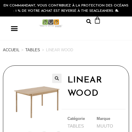
EN COMMANDANT, VOUS CONTRIBUEZ À LA PROTECTION DES OCÉANS
: 1 % DE VOTRE ACHAT EST REVERSÉ À THE SEACLEANERS. 🐬
ACCUEIL
>
TABLES
>
LINEAR WOOD
LINEAR
🔍
WOOD
Catégorie
Marque
TABLES
MUUTO