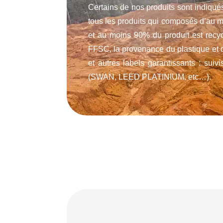
Certains de nos produits sont indiqu
tous les produits qui composés d’au m
et au moins 90% du produit est recyc
FFSC, la provenance du plastique et de
et autres labels garantissants : suivi
(SWAN, LEED PLATINIUM, etc…).