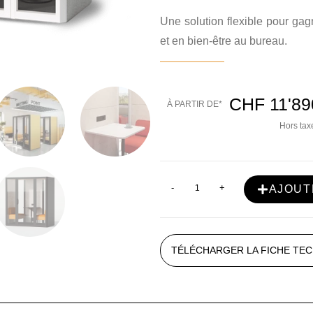
Une solution flexible pour gagn
et en bien-être au bureau.
CHF
11'89
À PARTIR DE*
Hors taxe
-
+
AJOUT
TÉLÉCHARGER LA FICHE TE