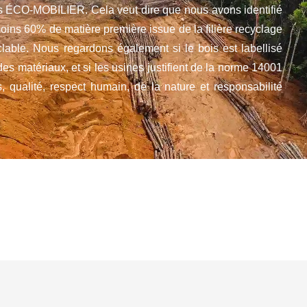
és ÉCO-MOBILIER. Cela veut dire que nous avons identifié
oins 60% de matière première issue de la filière recyclage
lable. Nous regardons également si le bois est labellisé
s matériaux, et si les usines justifient de la norme 14001
s, qualité, respect humain, de la nature et responsabilité