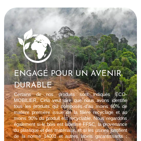
ENGAGÉ POUR UN AVENIR
DURABLE
Certains de nos produits sont indiqués ÉCO-
MOBILIER. Cela veut dire que nous avons identifié
tous les produits qui composés d’au moins 60% de
matière première issue de la filière recyclage et au
moins 90% du produit est recyclable. Nous regardons
également si le bois est labellisé FFSC, la provenance
du plastique et des matériaux, et si les usines justifient
de la norme 14001 et autres labels garantissants :