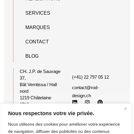
SERVICES
MARQUES
CONTACT
BLOG
CH. J.P. de Sauvage
(+41) 22 797 05 12
37,
Bât Verntissa / Hall
contact@rod-
nord
design.ch
1219 Châtelaine
(CH)
Suisse
Nous respectons votre vie privée.
Nous utilisons des cookies pour améliorer votre expérience
©2026 Reactiv
Conditions
Ce site a été
de navigation, diffuser des publicités ou des contenus