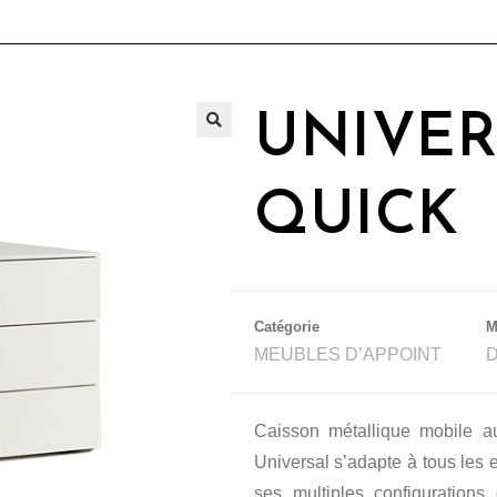
UNIVER
🔍
QUICK
Catégorie
M
MEUBLES D’APPOINT
D
Caisson métallique mobile au
Universal s’adapte à tous les
ses multiples configurations 