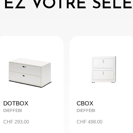
EZ VOTRE SÉL
DOTBOX
CBOX
DIEFFEBI
DIEFFEBI
CHF
293.00
CHF
498.00