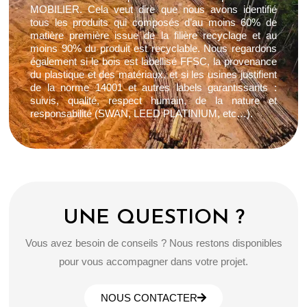
MOBILIER. Cela veut dire que nous avons identifié
tous les produits qui composés d’au moins 60% de
matière première issue de la filière recyclage et au
moins 90% du produit est recyclable. Nous regardons
également si le bois est labellisé FFSC, la provenance
du plastique et des matériaux, et si les usines justifient
de la norme 14001 et autres labels garantissants :
suivis, qualité, respect humain, de la nature et
responsabilité (SWAN, LEED PLATINIUM, etc…).
UNE QUESTION ?
Vous avez besoin de conseils ? Nous restons disponibles
pour vous accompagner dans votre projet.
NOUS CONTACTER