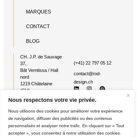
MARQUES
CONTACT
BLOG
CH. J.P. de Sauvage
(+41) 22 797 05 12
37,
Bât Verntissa / Hall
contact@rod-
nord
design.ch
1219 Châtelaine
(CH)
Suisse
Nous respectons votre vie privée.
Nous utilisons des cookies pour améliorer votre expérience
©2026 Reactiv
Conditions
Ce site a été
de navigation, diffuser des publicités ou des contenus
Office Design -
générales de
imaginé et créé
personnalisés et analyser notre trafic. En cliquant sur « Tout
Tous droits
vente et de
par ROD &
accepter », vous consentez à notre utilisation des cookies.