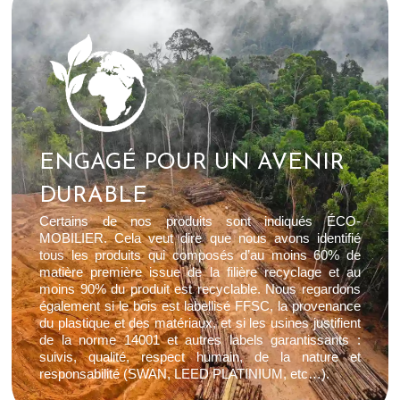
ENGAGÉ POUR UN AVENIR
DURABLE
Certains de nos produits sont indiqués ÉCO-
MOBILIER. Cela veut dire que nous avons identifié
tous les produits qui composés d’au moins 60% de
matière première issue de la filière recyclage et au
moins 90% du produit est recyclable. Nous regardons
également si le bois est labellisé FFSC, la provenance
du plastique et des matériaux, et si les usines justifient
de la norme 14001 et autres labels garantissants :
suivis, qualité, respect humain, de la nature et
responsabilité (SWAN, LEED PLATINIUM, etc…).