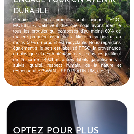
ENGAGÉ POUR UN AVENIR
DURABLE
Certains de nos produits sont indiqués ÉCO-
MOBILIER. Cela veut dire que nous avons identifié
tous les produits qui composés d’au moins 60% de
matière première issue de la filière recyclage et au
moins 90% du produit est recyclable. Nous regardons
également si le bois est labellisé FFSC, la provenance
du plastique et des matériaux, et si les usines justifient
de la norme 14001 et autres labels garantissants :
suivis, qualité, respect humain, de la nature et
responsabilité (SWAN, LEED PLATINIUM, etc…).
OPTEZ POUR PLUS