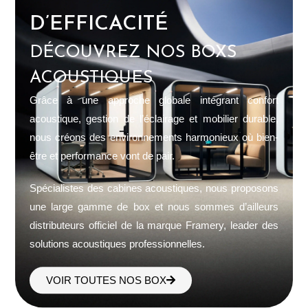
D’EFFICACITÉ
DÉCOUVREZ NOS BOXS
ACOUSTIQUES
Grâce à une approche globale intégrant confort
acoustique, gestion de l’éclairage et mobilier durable,
nous créons des environnements harmonieux où bien-
être et performance vont de pair.
Spécialistes des cabines acoustiques, nous proposons
une large gamme de box et nous sommes d’ailleurs
distributeurs officiel de la marque Framery, leader des
solutions acoustiques professionnelles.
VOIR TOUTES NOS BOX