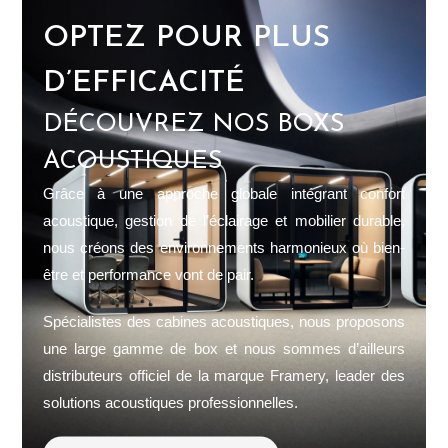
OPTEZ POUR PLUS
D’EFFICACITÉ
DÉCOUVREZ NOS BOXS
ACOUSTIQUES
Grâce à une approche globale intégrant confort
acoustique, gestion de l’éclairage et mobilier durable,
nous créons des environnements harmonieux où bien-
être et performance vont de pair.
Spécialistes des cabines acoustiques, nous proposons
une large gamme de box et nous sommes d’ailleurs
distributeurs officiel de la marque Framery, leader des
solutions acoustiques professionnelles.