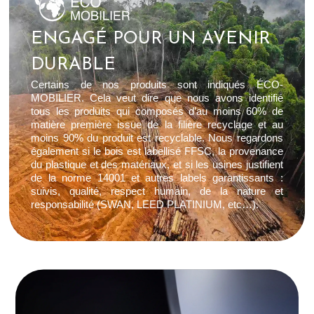
ENGAGÉ POUR UN AVENIR
DURABLE
Certains de nos produits sont indiqués ÉCO-
MOBILIER. Cela veut dire que nous avons identifié
tous les produits qui composés d’au moins 60% de
matière première issue de la filière recyclage et au
moins 90% du produit est recyclable. Nous regardons
également si le bois est labellisé FFSC, la provenance
du plastique et des matériaux, et si les usines justifient
de la norme 14001 et autres labels garantissants :
suivis, qualité, respect humain, de la nature et
responsabilité (SWAN, LEED PLATINIUM, etc…).