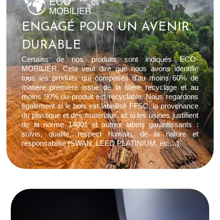
ENGAGÉ POUR UN AVENIR
DURABLE
Certains de nos produits sont indiqués ÉCO-
MOBILIER. Cela veut dire que nous avons identifié
tous les produits qui composés d’au moins 60% de
matière première issue de la filière recyclage et au
moins 90% du produit est recyclable. Nous regardons
également si le bois est labellisé FFSC, la provenance
du plastique et des matériaux, et si les usines justifient
de la norme 14001 et autres labels garantissants :
suivis, qualité, respect humain, de la nature et
responsabilité (SWAN, LEED PLATINIUM, etc…).