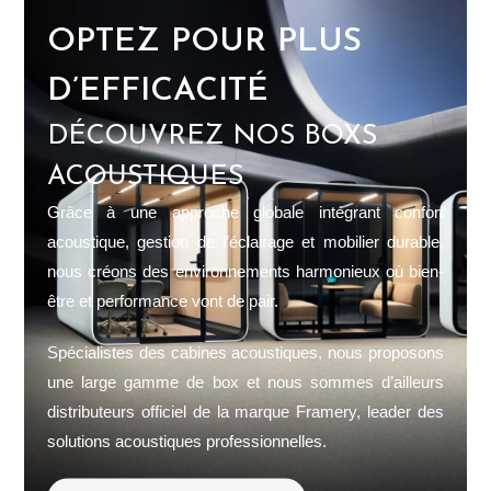
OPTEZ POUR PLUS
D’EFFICACITÉ
DÉCOUVREZ NOS BOXS
ACOUSTIQUES
Grâce à une approche globale intégrant confort
acoustique, gestion de l’éclairage et mobilier durable,
nous créons des environnements harmonieux où bien-
être et performance vont de pair.
Spécialistes des cabines acoustiques, nous proposons
une large gamme de box et nous sommes d’ailleurs
distributeurs officiel de la marque Framery, leader des
solutions acoustiques professionnelles.