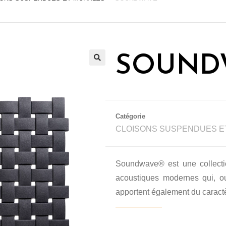
SOUND
🔍
Catégorie
CLOISONS SUSPENDUES E
Soundwave® est une collect
acoustiques modernes qui, out
apportent également du caractèr